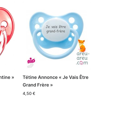
ntine »
Tétine Annonce « Je Vais Être
Grand Frère »
4,50
€
Ce
CHOIX DES OPTIONS
produit