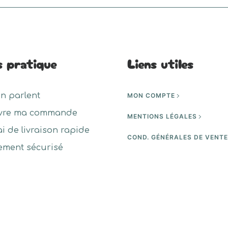
plusieurs
variations.
urs
Les
ons.
options
peuvent
s pratique
Liens utiles
s
être
nt
choisies
en parlent
MON COMPTE
sur
es
vre ma commande
la
MENTIONS LÉGALES
page
ai de livraison rapide
COND. GÉNÉRALES DE VENT
du
ement sécurisé
produit
t