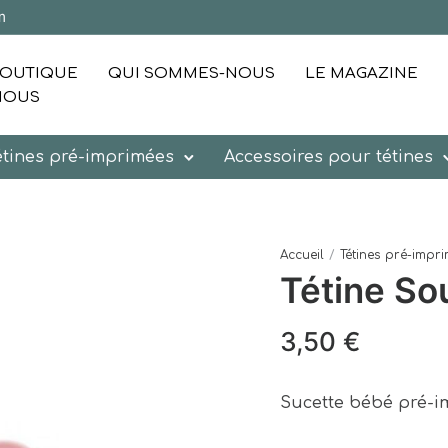
m
OUTIQUE
QUI SOMMES-NOUS
LE MAGAZINE
NOUS
étines pré-imprimées
Accessoires pour tétines
Accueil
/
Tétines pré-impr
Tétine So
3,50
€
Sucette bébé pré-