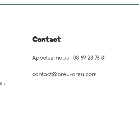
a
plusieurs
variations.
Les
Contact
options
peuvent
être
Appelez-nous : 03 89 28 76 81 
choisies
sur
contact@areu-areu.com
la
ES
page
du
produit