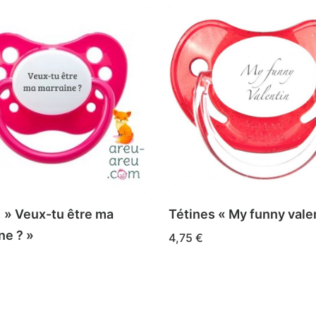
 » Veux-tu être ma
Tétines « My funny vale
ne ? »
4,75
€
Ce
CHOIX DES OPTIONS
produit
DES OPTIONS
a
t