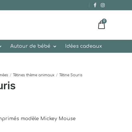
0
Autour de bébé
Idées cadeaux
imées
/
Tétines thème animaux
/
Tétine Souris
uris
imprimés modèle Mickey Mouse