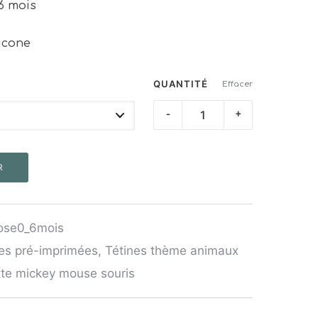
36 mois
licone
QUANTITÉ
Effacer
quantité
-
+
de
Tétine
R
Souris
rose0_6mois
nes pré-imprimées
,
Tétines thème animaux
tte mickey mouse souris