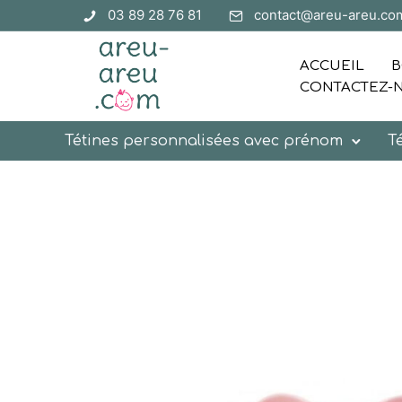
03 89 28 76 81
contact@areu-areu.co
ACCUEIL
B
CONTACTEZ-
Tétines personnalisées avec prénom
T