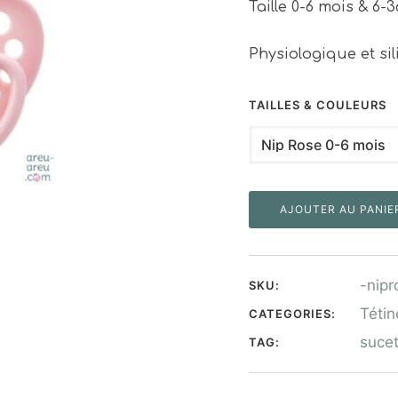
Taille 0-6 mois & 6-
Physiologique et si
TAILLES & COULEURS
AJOUTER AU PANIE
-nip
SKU:
Téti
CATEGORIES:
suce
TAG: