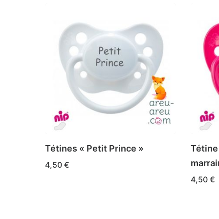
Tétines « Petit Prince »
Tétine
marrai
4,50
€
Ce
CHOIX DES OPTIONS
4,50
€
produit
Ce
CHOIX 
a
produi