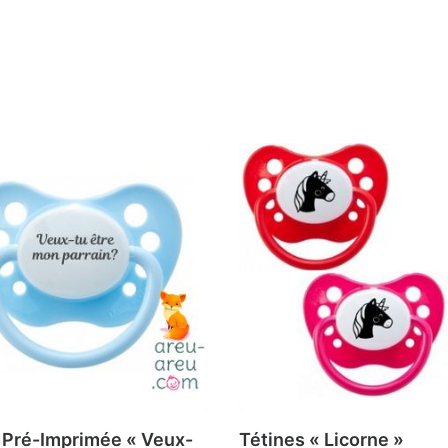
 Pré-Imprimée « Veux-
Tétines « Licorne »