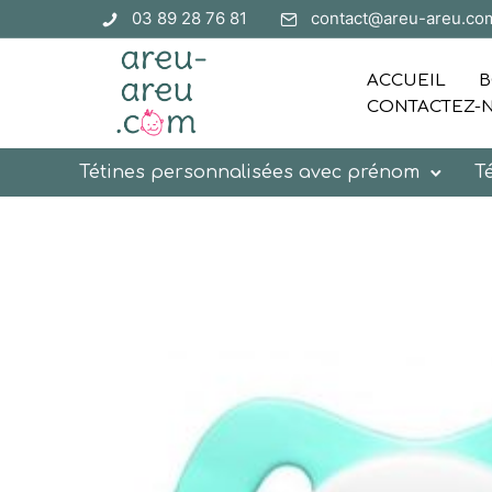
03 89 28 76 81
contact@areu-areu.co
ACCUEIL
B
CONTACTEZ-
Tétines personnalisées avec prénom
T