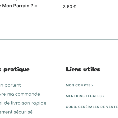
e Mon Parrain ? »
3,50
€
Ce
CHOIX DES OPTIONS
produit
DES OPTIONS
a
t
plusieurs
variations.
urs
Les
ons.
options
peuvent
s pratique
Liens utiles
s
être
nt
choisies
en parlent
MON COMPTE
sur
es
vre ma commande
la
MENTIONS LÉGALES
page
ai de livraison rapide
COND. GÉNÉRALES DE VENT
du
ement sécurisé
produit