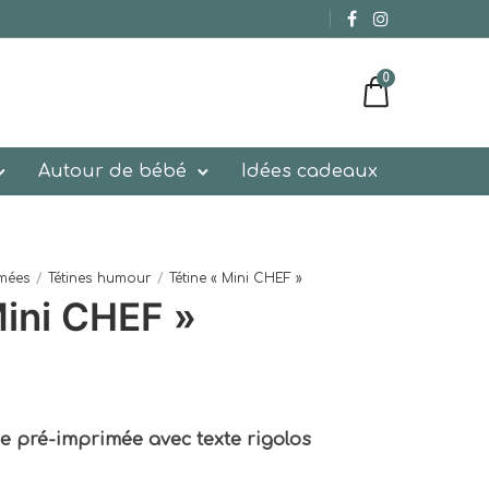
0
Autour de bébé
Idées cadeaux
imées
/
Tétines humour
/
Tétine « Mini CHEF »
Mini CHEF »
ue
pré-imprimée avec texte rigolos