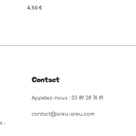
4,50
€
Ce
CHOIX DES OPTIONS
produit
a
plusieurs
variations.
Les
options
peuvent
Contact
être
choisies
Appelez-nous : 03 89 28 76 81 
sur
la
contact@areu-areu.com
page
ES
du
produit