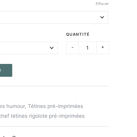
Effacer
QUANTITÉ
quantité
-
+
de
Tétine
R
"Mini
CHEF"
nes humour
,
Tétines pré-imprimées
chef tétines rigolote pré-imprimées