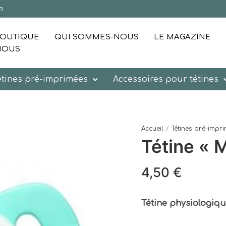
m
OUTIQUE
QUI SOMMES-NOUS
LE MAGAZINE
NOUS
étines pré-imprimées
Accessoires pour tétines
Accueil
/
Tétines pré-impr
Tétine « 
4,50
€
Tétine
physiologiq