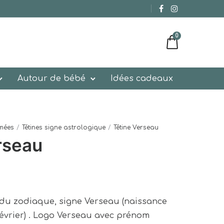
0
Autour de bébé
Idées cadeaux
imées
/
Tétines signe astrologique
/
Tétine Verseau
rseau
 du zodiaque, signe Verseau (naissance
évrier)
. Logo Verseau avec prénom