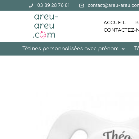
03 89 28 76 81
contact@areu-areu.co
ACCUEIL
B
CONTACTEZ-
Tétines personnalisées avec prénom
T