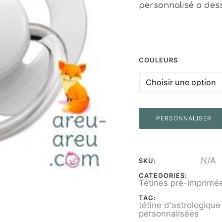
personnalisé a des
COULEURS
PERSONNALISER
N/A
SKU:
CATEGORIES:
Tétines pré-imprimé
TAG:
tétine d'astrologiqu
personnalisées