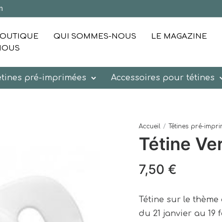
m
OUTIQUE
QUI SOMMES-NOUS
LE MAGAZINE
NOUS
étines pré-imprimées
Accessoires pour tétines
Accueil
/
Tétines pré-impr
Tétine Ve
7,50
€
Tétine sur le thème
du 21 janvier au 19 f