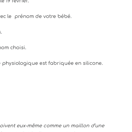
 19 février.
vec le prénom de votre bébé.
.
nom choisi.
e physiologique est fabriquée en silicone.
erçoivent eux-même comme un maillon d’une