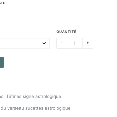
sus.
QUANTITÉ
quantité
-
+
de
Tétine
Verseau
es
,
Tétines signe astrologique
e du verseau sucettes astrologique