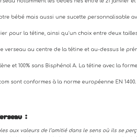
seau notamment les bébés nés entre le 21 janvier et le
otre bébé mais aussi une sucette personnalisable a
r pour la tétine, ainsi qu’un choix entre deux tailles
 verseau au centre de la tétine et au-dessus le pré
lène et 100% sans Bisphénol A. La tétine avec la form
u.com sont conformes à la norme européenne EN 1400.
erseau :
les aux valeurs de l’amitié dans le sens où ils se p