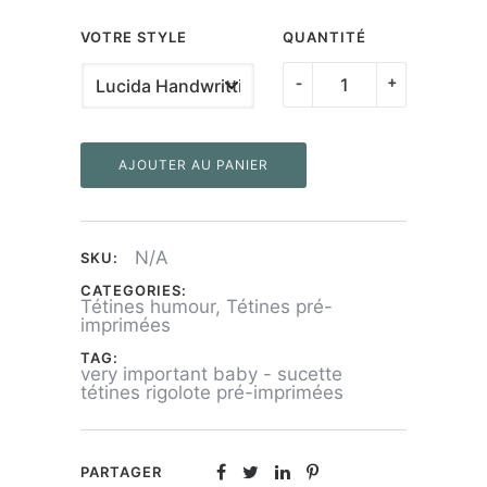
VOTRE STYLE
QUANTITÉ
quantité
-
+
de
Tétine
AJOUTER AU PANIER
"Very
important
baby"
N/A
SKU:
CATEGORIES:
Tétines humour
,
Tétines pré-
imprimées
TAG:
very important baby - sucette
tétines rigolote pré-imprimées
PARTAGER