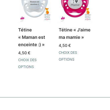
Tétine
Tétine « J’aime
Téti
« Maman est
ma mamie »
suis 
enceinte :) »
prin
4,50
€
papa
4,50
€
CHOIX DES
OPTIONS
CHOIX DES
4,50
Ce
OPTIONS
CHOIX
produit
Ce
OPTI
a
produit
Ce
plusieurs
a
prod
variations.
plusieurs
a
Les
variations.
plusi
options
Les
varia