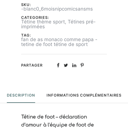
comme
SKU:
-blanc0_6moisnipcomicsansms
papa"
CATEGORIES:
Tétine thème sport
,
Tétines pré-
imprimées
TAG:
fan de as monaco comme papa -
tetine de foot tétine de sport
PARTAGER
DESCRIPTION
INFORMATIONS COMPLÉMENTAIRES
Tétine de foot – déclaration
d’amour à l’équipe de foot de