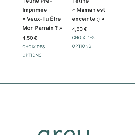
Tétine Pré-
Tétine
Téti
Imprimée
« Maman est
« Bie
« Veux-Tu Être
enceinte :) »
week
Mon Parrain ? »
4,50
€
4,50
4,50
€
CHOIX DES
CHOIX
OPTIONS
OPTI
CHOIX DES
Ce
Ce
OPTIONS
produit
prod
Ce
a
a
produit
plusieurs
plusi
a
variations.
varia
plusieurs
Les
Les
variations.
options
opti
Les
peuvent
peuv
options
être
être
peuvent
choisies
chois
être