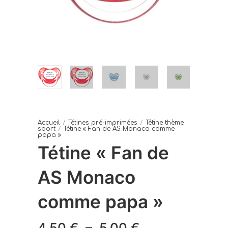
Accueil
/
Tétines pré-imprimées
/
Tétine thème
sport
/
Tétine « Fan de AS Monaco comme
papa »
Tétine « Fan de
AS Monaco
comme papa »
Plage
4,50
€
–
5,00
€