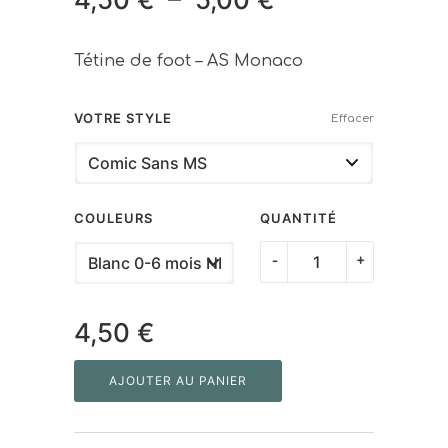
de
Tétine de foot – AS Monaco
prix :
4,50 €
VOTRE STYLE
Effacer
à
5,00 €
COULEURS
QUANTITÉ
quantité
-
+
de
Tétine
4,50
€
"Fan
de
AJOUTER AU PANIER
AS
Monaco