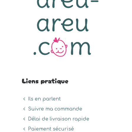
sur
sur
choisies
la
la
sur
page
page
la
du
du
page
produit
prod
du
produit
Liens pratique
Ils en parlent
Suivre ma commande
Délai de livraison rapide
Paiement sécurisé