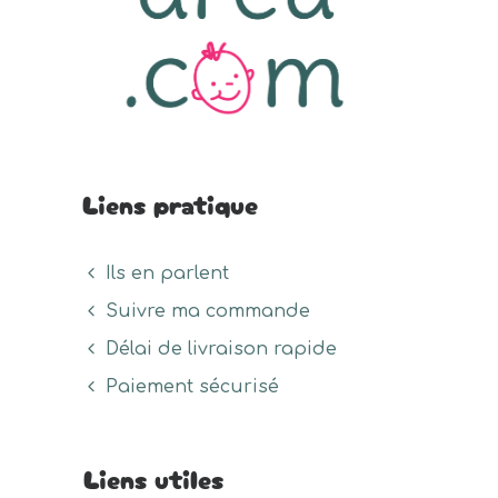
du
page
page
produit
du
du
produit
prod
Liens pratique
Ils en parlent
Suivre ma commande
Délai de livraison rapide
Paiement sécurisé
Liens utiles