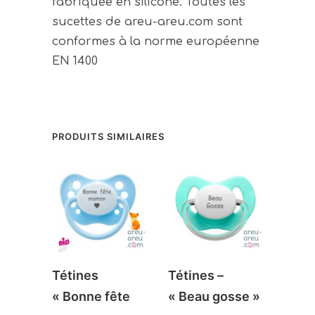
fabriquée en silicone. Toutes les
sucettes de areu-areu.com sont
conformes à la norme européenne
EN 1400
PRODUITS SIMILAIRES
Tétines
Tétines –
Téti
« Bonne fête
« Beau gosse »
impo