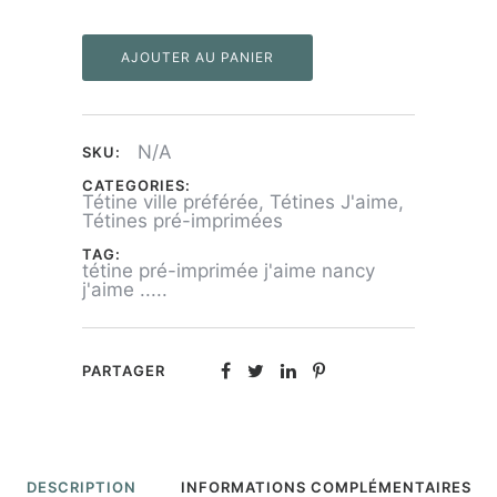
Tétine
AJOUTER AU PANIER
"J'aime
Nancy"
N/A
SKU:
CATEGORIES:
Tétine ville préférée
,
Tétines J'aime
,
Tétines pré-imprimées
TAG:
tétine pré-imprimée j'aime nancy
j'aime .....
PARTAGER
DESCRIPTION
INFORMATIONS COMPLÉMENTAIRES