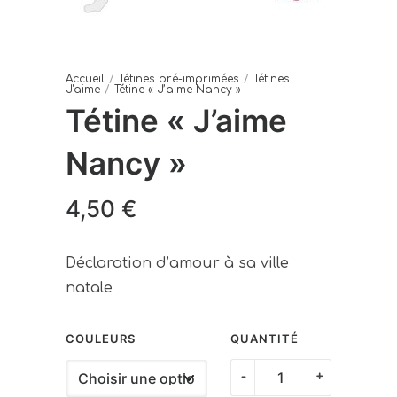
Accueil
/
Tétines pré-imprimées
/
Tétines
J'aime
/
Tétine « J’aime Nancy »
Tétine « J’aime
Nancy »
4,50
€
Déclaration d’amour à
sa ville
natale
COULEURS
QUANTITÉ
quantité
-
+
de