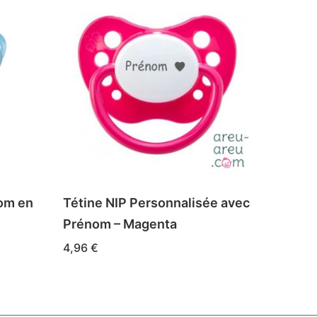
nom en
Tétine NIP Personnalisée avec
Prénom – Magenta
4,96
€
Ce
CHOIX DES OPTIONS
produit
a