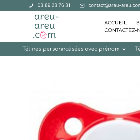
03 89 28 76 81
contact@areu-areu.co
ACCUEIL
B
CONTACTEZ-
Tétines personnalisées avec prénom
T