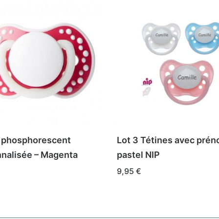
 phosphorescent
Lot 3 Tétines avec pré
nalisée – Magenta
pastel NIP
9,95
€
Ce
DES OPTIONS
CHOIX DES OPTIONS
t
produit
a