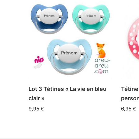
Lot 3 Tétines « La vie en bleu
Tétine
clair »
person
9,95
€
6,95
€
Ce
Ce
CHOIX DES OPTIONS
CHOIX 
produit
produi
a
a