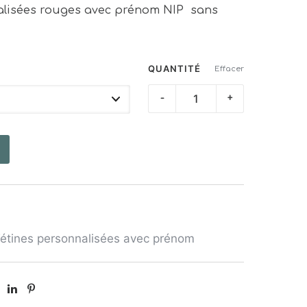
alisées rouges avec prénom NIP sans
QUANTITÉ
Effacer
quantité
-
+
de
Lot
3
Tétines
avec
prénom
NIP
étines personnalisées avec prénom
-
Rouge