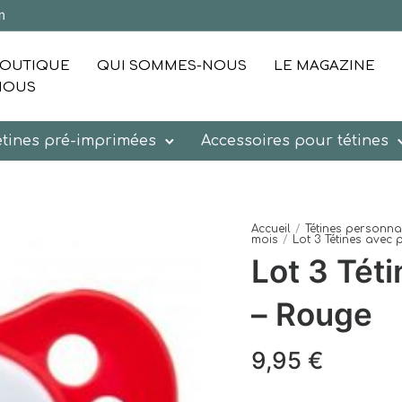
m
OUTIQUE
QUI SOMMES-NOUS
LE MAGAZINE
NOUS
étines pré-imprimées
Accessoires pour tétines
Accueil
/
Tétines personn
mois
/
Lot 3 Tétines avec
Lot 3 Tét
– Rouge
9,95
€