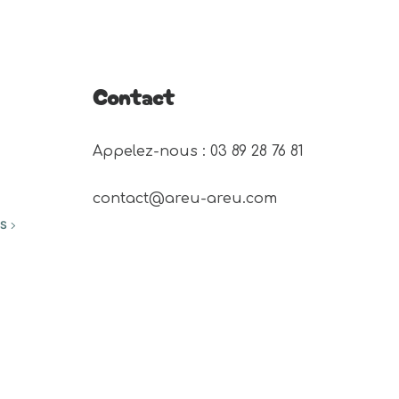
plusieurs
variations.
Les
Contact
options
peuvent
être
Appelez-nous : 03 89 28 76 81 
choisies
sur
contact@areu-areu.com
la
ES
page
du
produit