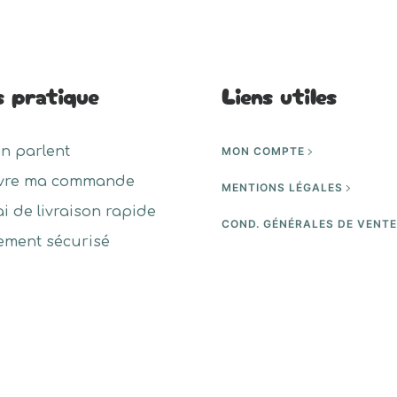
urs
plusieurs
ons.
variations.
Les
s pratique
Liens utiles
s
options
nt
peuvent
être
en parlent
MON COMPTE
es
choisies
vre ma commande
sur
MENTIONS LÉGALES
la
ai de livraison rapide
COND. GÉNÉRALES DE VENT
page
ement sécurisé
du
t
produit