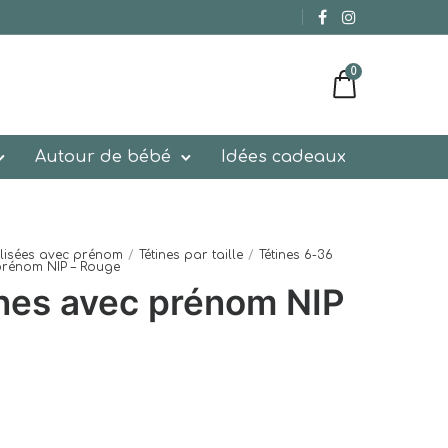
0
Autour de bébé
Idées cadeaux
alisées avec prénom
/
Tétines par taille
/
Tétines 6-36
 prénom NIP – Rouge
ines avec prénom NIP