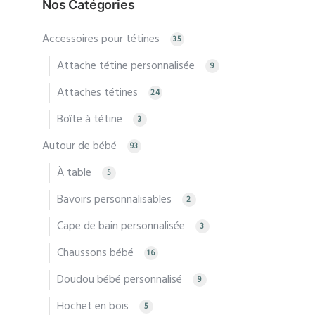
Nos Catégories
varia
Accessoires pour tétines
Les
35
optio
Attache tétine personnalisée
9
peuv
Attaches tétines
24
être
chois
Boîte à tétine
3
sur
Autour de bébé
93
la
À table
5
page
du
Bavoirs personnalisables
2
produ
Cape de bain personnalisée
3
Chaussons bébé
16
Doudou bébé personnalisé
9
Hochet en bois
5