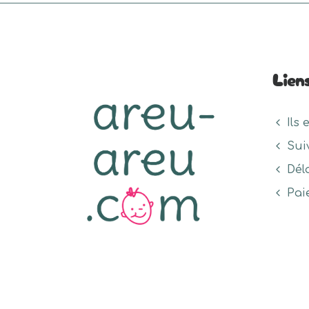
Lien
Ils 
Sui
Dél
Pai