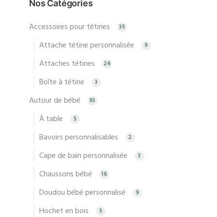
Nos Catégories
varia
Accessoires pour tétines
Les
35
optio
Attache tétine personnalisée
9
peuv
Attaches tétines
24
être
chois
Boîte à tétine
3
sur
Autour de bébé
93
la
À table
5
page
du
Bavoirs personnalisables
2
produ
Cape de bain personnalisée
3
Chaussons bébé
16
Doudou bébé personnalisé
9
Hochet en bois
5