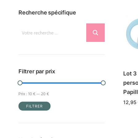
Recherche spécifique
Filtrer par prix
Lot 3
perso
Papil
Prix :
10 €
—
20 €
12,95
FILTRER
Ce
CHOIX
Prix
Prix
produ
min
max
a
plusi