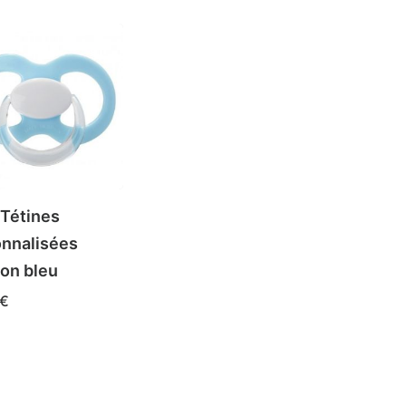
 Tétines
nnalisées
lon bleu
€
 DES OPTIONS
it
eurs