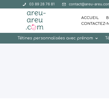
03 89 28 76 81
contact@areu-areu.co
ACCUEIL
B
CONTACTEZ-
Tétines personnalisées avec prénom
T