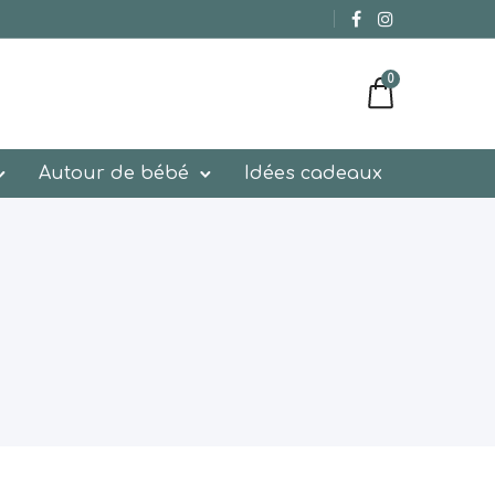
0
Autour de bébé
Idées cadeaux