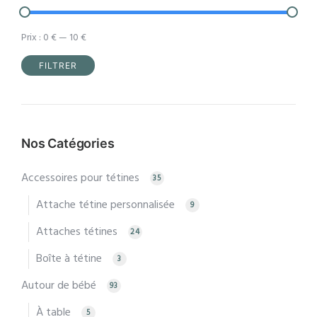
page
page
du
du
Prix :
0 €
—
10 €
produit
produit
FILTRER
Prix
Prix
min
max
Nos Catégories
Accessoires pour tétines
35
Attache tétine personnalisée
9
Attaches tétines
24
Boîte à tétine
3
Autour de bébé
93
À table
5