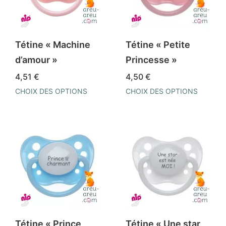
options
options
peuvent
peuvent
être
être
Tétine « Machine
Tétine « Petite
choisies
choisies
d’amour »
Princesse »
sur
sur
4,51
€
4,50
€
la
la
CHOIX DES OPTIONS
CHOIX DES OPTIONS
page
page
Ce
Ce
du
du
produit
produit
produit
produit
a
a
plusieurs
plusieurs
variations.
variations.
Les
Les
options
options
peuvent
peuvent
être
être
Tétine « Prince
Tétine « Une star