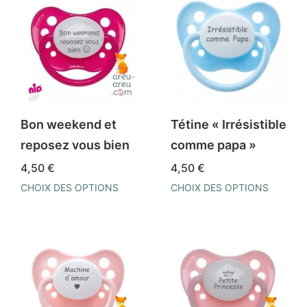
Bon weekend et
Tétine « Irrésistible
reposez vous bien
comme papa »
4,50
€
4,50
€
CHOIX DES OPTIONS
CHOIX DES OPTIONS
Ce
Ce
produit
produit
a
a
plusieurs
plusieurs
variations.
variations.
Les
Les