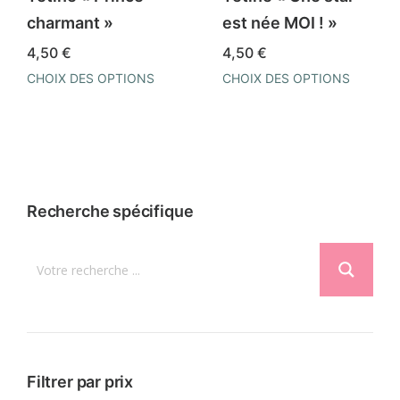
choisies
choisies
charmant »
est née MOI ! »
sur
sur
4,50
€
4,50
€
la
la
CHOIX DES OPTIONS
CHOIX DES OPTIONS
page
page
Ce
Ce
du
du
produit
produit
produit
produit
a
a
plusieurs
plusieurs
variations.
variations.
Recherche spécifique
Les
Les
options
options
peuvent
peuvent
être
être
choisies
choisies
sur
sur
la
la
Filtrer par prix