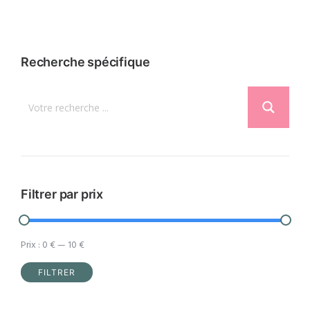
a
plusieurs
variations.
Recherche spécifique
Les
options
peuvent
être
choisies
sur
la
Filtrer par prix
page
du
Prix :
0 €
—
10 €
produit
FILTRER
Prix
Prix
min
max