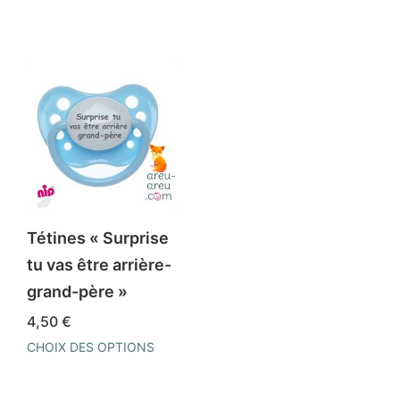
Tétines « Surprise
tu vas être arrière-
grand-père »
4,50
€
CHOIX DES OPTIONS
Ce
produit