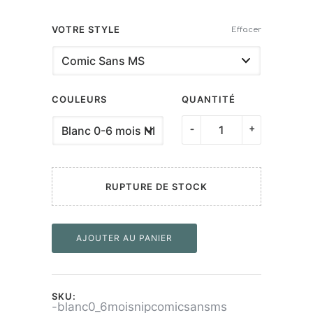
VOTRE STYLE
Effacer
COULEURS
QUANTITÉ
quantité
-
+
de
Tétines
"Surprise
RUPTURE DE STOCK
tu
vas
AJOUTER AU PANIER
être
arrière-
grand-
SKU:
père"
-blanc0_6moisnipcomicsansms