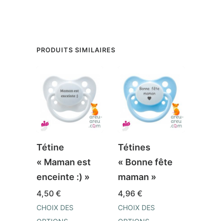
PRODUITS SIMILAIRES
Tétine
Tétines
Téti
« Maman est
« Bonne fête
« Lic
enceinte :) »
maman »
3,50
4,50
€
4,96
€
CHOIX
OPTI
CHOIX DES
CHOIX DES
Ce