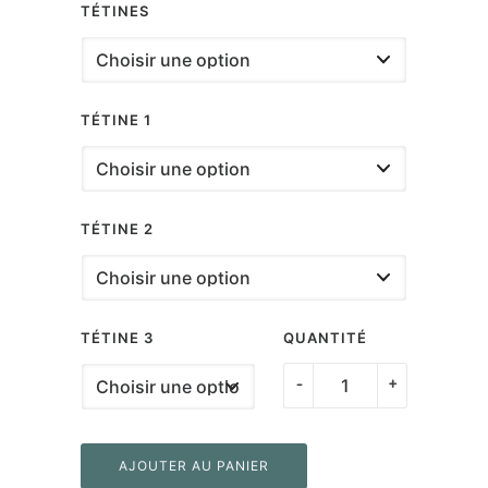
TÉTINES
TÉTINE 1
TÉTINE 2
TÉTINE 3
QUANTITÉ
quantité
-
+
de
Kit
AJOUTER AU PANIER
Cadeau