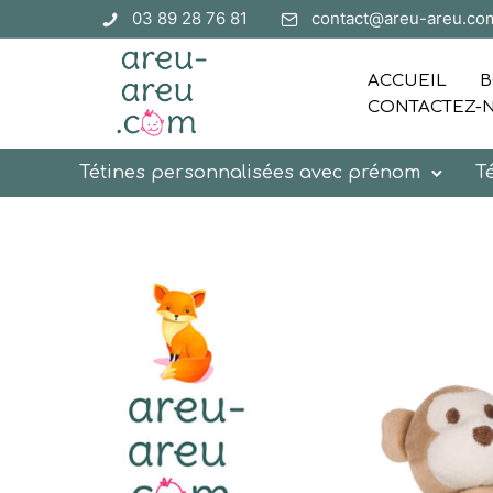
03 89 28 76 81
contact@areu-areu.co
ACCUEIL
B
CONTACTEZ-
Tétines personnalisées avec prénom
T