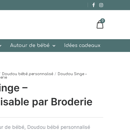
0
Autour de bébé
Idées cadeaux
/
Doudou bébé personnalisé
/
Doudou Singe –
erie
inge –
isable par Broderie
ur de bébé
,
Doudou bébé personnalisé