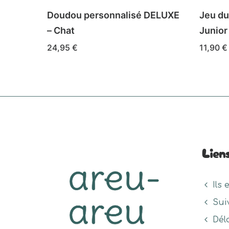
Doudou personnalisé DELUXE
Jeu du
– Chat
Junior
24,95
€
11,90
€
Ce
CHOIX DES OPTIONS
produit
a
plusieurs
variations.
Les
Lien
options
peuvent
être
Ils 
choisies
Sui
sur
la
Dél