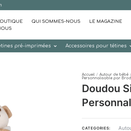
m
OUTIQUE
QUI SOMMES-NOUS
LE MAGAZINE
NOUS
étines pré-imprimées
Accessoires pour tétines
Accueil
/
Autour de bébé
Personnalisable par Brod
Doudou S
Personnal
Auto
CATEGORIES: