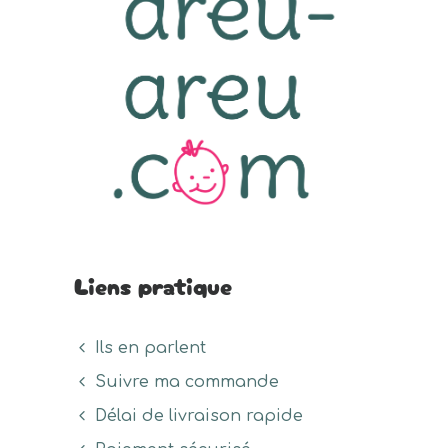
la
sur
chois
page
la
sur
du
page
la
produit
du
page
produit
du
prod
Liens pratique
Ils en parlent
Suivre ma commande
Délai de livraison rapide