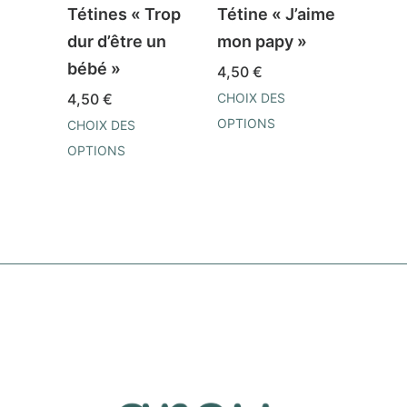
Tétines « Trop
Tétine « J’aime
Téti
dur d’être un
mon papy »
suis 
bébé »
prin
4,50
€
papa
4,50
€
CHOIX DES
OPTIONS
CHOIX DES
4,50
Ce
OPTIONS
CHOIX
produit
Ce
OPTI
a
produit
Ce
plusieurs
a
prod
variations.
plusieurs
a
Les
variations.
plusi
options
Les
varia
peuvent
options
Les
être
peuvent
opti
choisies
être
peuv
sur
choisies
être