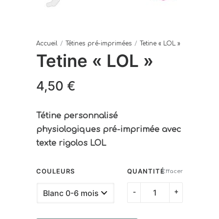
Accueil
/
Tétines pré-imprimées
/
Tetine « LOL »
Tetine « LOL »
4,50
€
Tétine personnalisé
physiologiques pré-imprimée avec
texte rigolos LOL
COULEURS
QUANTITÉ
Effacer
quantité
-
+
de
Tetine