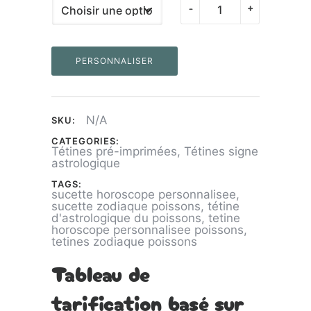
quantité
-
+
de
Tétine
PERSONNALISER
Poisson
N/A
SKU:
CATEGORIES:
Tétines pré-imprimées
,
Tétines signe
astrologique
TAGS:
sucette horoscope personnalisee
,
sucette zodiaque poissons
,
tétine
d'astrologique du poissons
,
tetine
horoscope personnalisee poissons
,
tetines zodiaque poissons
Tableau de
tarification basé sur