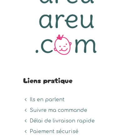
sur
sur
sur
la
la
la
page
page
page
du
du
du
produit
produit
prod
Liens pratique
Ils en parlent
Suivre ma commande
Délai de livraison rapide
Paiement sécurisé