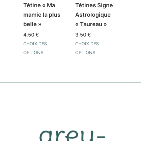
Tétine « Ma
Tétines Signe
Téti
mamie la plus
Astrologique
funn
belle »
« Taureau »
valen
4,50
€
3,50
€
4,75
CHOIX DES
CHOIX DES
CHOIX
OPTIONS
OPTIONS
OPTI
Ce
Ce
Ce
produit
produit
prod
a
a
a
plusieurs
plusieurs
plusi
variations.
variations.
varia
Les
Les
Les
options
options
opti
peuvent
peuvent
peuv
être
être
être
choisies
choisies
chois