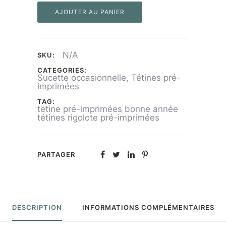
AJOUTER AU PANIER
"Bonne
Année"
N/A
SKU:
CATEGORIES:
Sucette occasionnelle
,
Tétines pré-
imprimées
TAG:
tetine pré-imprimées bonne année
tétines rigolote pré-imprimées
PARTAGER
DESCRIPTION
INFORMATIONS COMPLÉMENTAIRES