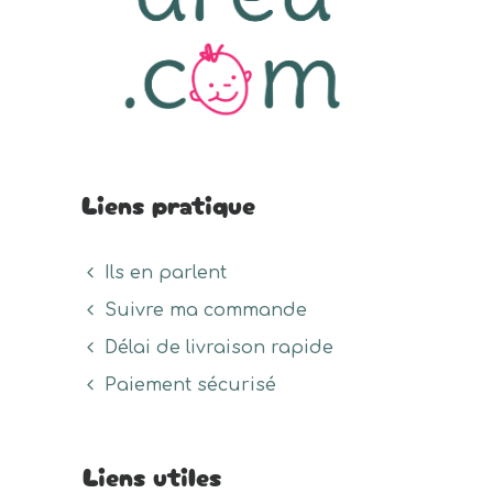
du
page
page
produit
du
du
produit
prod
Liens pratique
Ils en parlent
Suivre ma commande
Délai de livraison rapide
Paiement sécurisé
Liens utiles