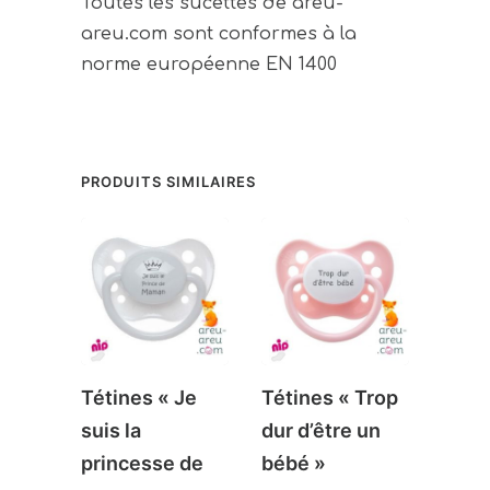
Toutes les sucettes de areu-
areu.com sont conformes à la
norme européenne EN 1400
PRODUITS SIMILAIRES
Tétines « Je
Tétines « Trop
Téti
suis la
dur d’être un
Impr
princesse de
bébé »
« Ve