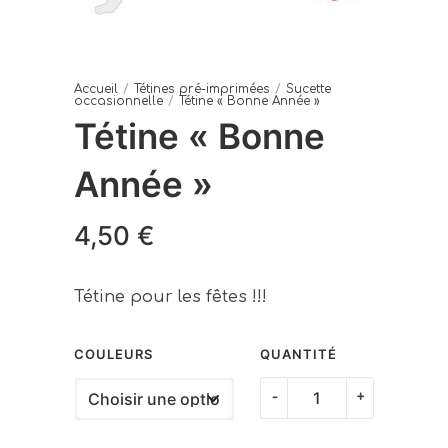
Accueil
/
Tétines pré-imprimées
/
Sucette
occasionnelle
/
Tétine « Bonne Année »
Tétine « Bonne
Année »
4,50
€
Tétine pour les fêtes !!!
COULEURS
QUANTITÉ
quantité
-
+
de
Tétine