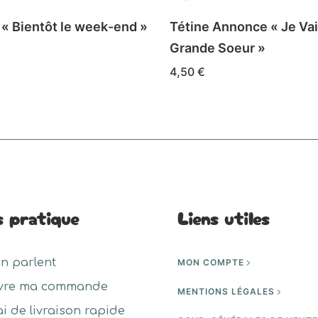
 « Bientôt le week-end »
Tétine Annonce « Je Vai
Grande Soeur »
DES OPTIONS
4,50
€
t
Ce
CHOIX DES OPTIONS
produit
urs
a
ons.
plusieurs
variations.
s
Les
nt
s pratique
Liens utiles
options
peuvent
es
être
en parlent
MON COMPTE
choisies
vre ma commande
sur
MENTIONS LÉGALES
la
ai de livraison rapide