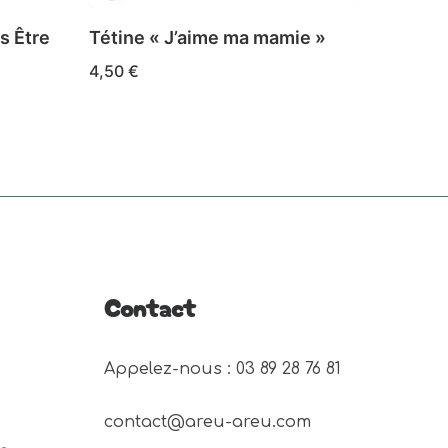
s Être
Tétine « J’aime ma mamie »
4,50
€
Ce
CHOIX DES OPTIONS
produit
a
plusieurs
variations.
Les
options
peuvent
Contact
être
choisies
Appelez-nous : 03 89 28 76 81 
sur
la
contact@areu-areu.com
page