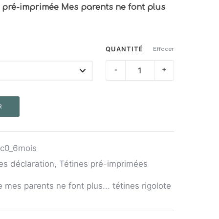
é pré-imprimée Mes parents ne font plus
QUANTITÉ
Effacer
quantité
-
+
de
Tétines
R
"Mes
parents
ne
nc0_6mois
font
plus…"
es déclaration
,
Tétines pré-imprimées
mes parents ne font plus... tétines rigolote