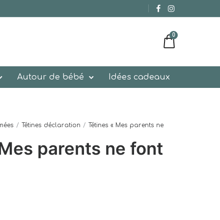
0
Autour de bébé
Idées cadeaux
imées
/
Tétines déclaration
/
Tétines « Mes parents ne
 Mes parents ne font