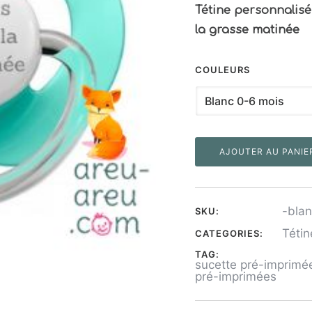
Tétine personnalis
la grasse matinée
COULEURS
AJOUTER AU PANIE
-bla
SKU:
Tétin
CATEGORIES:
TAG:
sucette pré-imprimée 
pré-imprimées