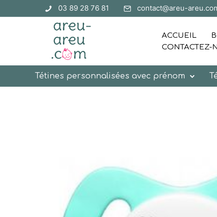
03 89 28 76 81
contact@areu-areu.co
ACCUEIL
B
CONTACTEZ-
Tétines personnalisées avec prénom
T