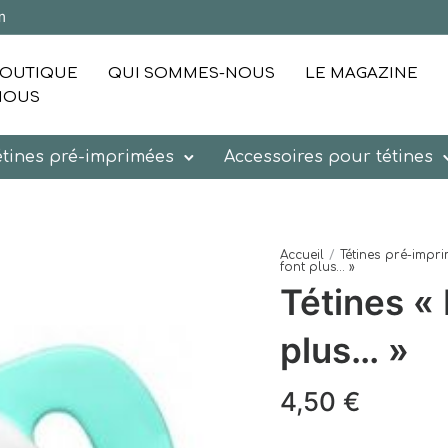
m
OUTIQUE
QUI SOMMES-NOUS
LE MAGAZINE
NOUS
étines pré-imprimées
Accessoires pour tétines
Accueil
/
Tétines pré-impr
font plus… »
Tétines «
plus… »
4,50
€