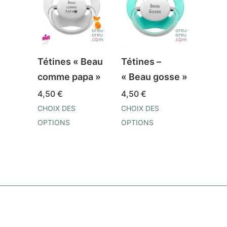
Tétines « Beau
Tétines –
Téti
comme papa »
« Beau gosse »
Astr
« Ta
4,50
€
4,50
€
CHOIX DES
CHOIX DES
3,50
OPTIONS
OPTIONS
CHOIX
Ce
Ce
OPTI
produit
produit
Ce
a
a
prod
plusieurs
plusieurs
a
variations.
variations.
plusi
Les
Les
varia
options
options
Les