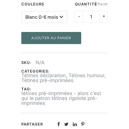
COULEURS
QUANTITÉ
Effacer
quantité
-
+
de
Tétines
AJOUTER AU PANIER
pré-
imprimées
-
N/A
SKU:
Alors
c'est
CATEGORIES:
Tétines déclaration
,
Tétines humour
,
qui
Tétines pré-imprimées
le
TAG:
tétines pré-imprimées - alors c'est
patron
qui le patron tétines rigolote pré-
imprimées
PARTAGER